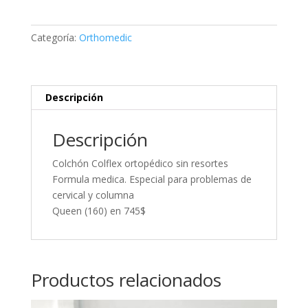
resortes
queen
Categoría:
Orthomedic
cantidad
Descripción
Descripción
Colchón Colflex ortopédico sin resortes
Formula medica. Especial para problemas de
cervical y columna
Queen (160) en 745$
Productos relacionados