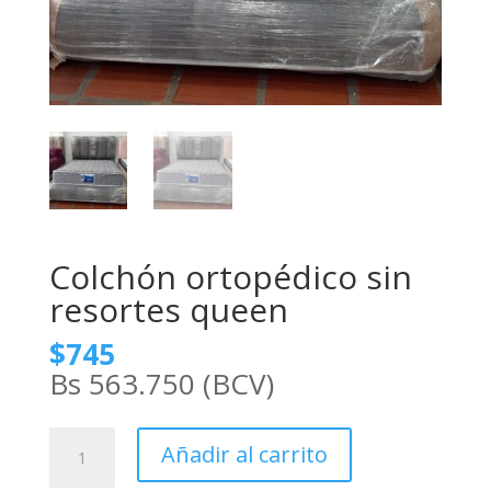
Colchón ortopédico sin
resortes queen
$745
Bs 563.750 (BCV)
Colchón
Añadir al carrito
ortopédico
sin